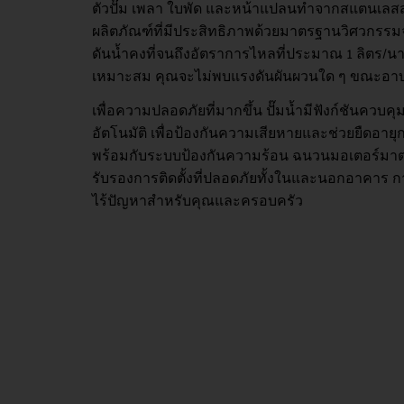
ตัวปั๊ม เพลา ใบพัด และหน้าแปลนทำจากสแตนเลสสตี
ผลิตภัณฑ์ที่มีประสิทธิภาพด้วยมาตรฐานวิศวกรรมจาก
ดันน้ำคงที่จนถึงอัตราการไหลที่ประมาณ 1 ลิตร/นา
เหมาะสม คุณจะไม่พบแรงดันผันผวนใด ๆ ขณะอาบน
เพื่อความปลอดภัยที่มากขึ้น ปั๊มน้ำมีฟังก์ชันควบคุ
อัตโนมัติ เพื่อป้องกันความเสียหายและช่วยยืดอายุ
พร้อมกับระบบป้องกันความร้อน ฉนวนมอเตอร์มาตร
รับรองการติดตั้งที่ปลอดภัยทั้งในและนอกอาคาร 
ไร้ปัญหาสำหรับคุณและครอบครัว