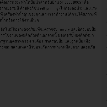
ลเกรด 304 ทำให้ปั๊มน้ำสำหรับบ้าน STIEBEL BOOST คือ
เยอรมนี ด้วยฟังก์ชั่น self-priming (ไม่ต้องล่อน้ำ) และแรง
ที เครื่องทําน้ำอุ่นของคุณสามารถทํางานได้ภายใต้สภาวะที่
้ำหรือการใช้งานอื่น ๆ
มอัตโนมัติอย่างอัจฉริยะที่จะตรวจจับ run dry และปิดระบบปั๊ม
การใช้งานของผลิตภัณฑ์ นอกจากนี้ มอเตอร์ปั๊มยังติดตั้งมา
ฐานอุตสาหกรรม ระดับ F ฝาครอบปั๊ม และฐานปั๊ม เพื่อ
การผสมผสานเหล่านี้รับประกันการทำงานที่สะดวก ปลอดภัย