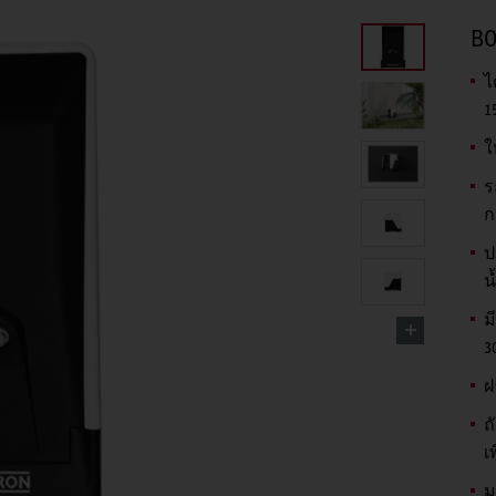
BO
ไ
1
ใ
ร
ก
ป
น
ม
3
ฝ
ถ
เ
ม