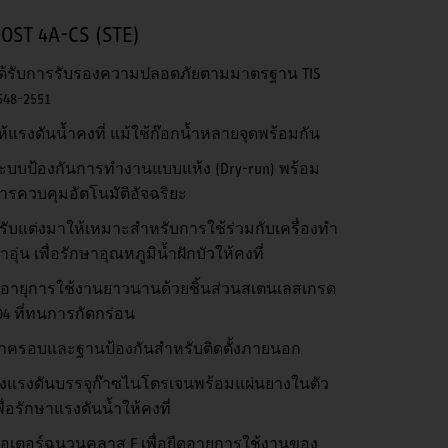
OST 4A-CS (STE)
ด้รับการรับรองความปลอดภัยตามมาตรฐาน TIS
548-2551
ห้แรงดันน้ำคงที่ แม้ใช้ก๊อกน้ำหลายจุดพร้อมกัน
ะบบป้องกันการทำงานแบบแห้ง (Dry-run) พร้อม
ารควบคุมอัตโนมัติอัจฉริยะ
รับแต่งมาให้เหมาะสำหรับการใช้ร่วมกับเครื่องทำ
้ำอุ่น เพื่อรักษาอุณหภูมิน้ำฝักบัวให้คงที่
ีอายุการใช้งานยาวนานด้วยชิ้นส่วนสเตนเลสเกรด
04 ที่ทนการกัดกร่อน
าครอบและฐานป้องกันสำหรับติดตั้งภายนอก
ังแรงดันบรรจุก๊าซไนโตรเจนพร้อมแผ่นยางในตัว
พื่อรักษาแรงดันน้ำให้คงที่
อเตอร์ฉนวนคลาส F เพื่อยืดอายุการใช้งานของ