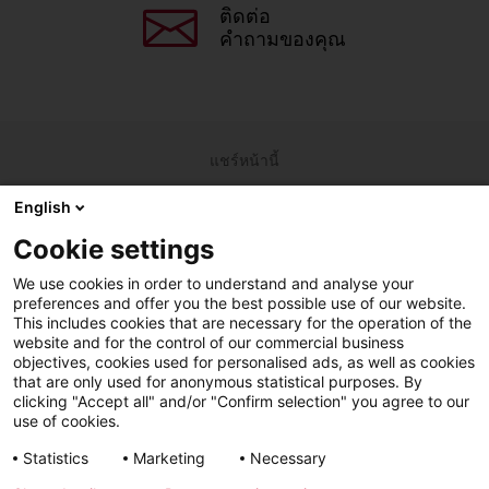
ติดต่อ
คำถามของคุณ
แชร์หน้านี้
English
Facebook
X
LinkedIn
Line
Cookie settings
We use cookies in order to understand and analyse your
preferences and offer you the best possible use of our website.
LinkedIn
Facebook
YouTube
This includes cookies that are necessary for the operation of the
website and for the control of our commercial business
Line
objectives, cookies used for personalised ads, as well as cookies
that are only used for anonymous statistical purposes. By
clicking "Accept all" and/or "Confirm selection" you agree to our
use of cookies.
การเข้าถึง วิธีใช้
สิทธิส่วนบุคคล
Statistics
Marketing
Necessary