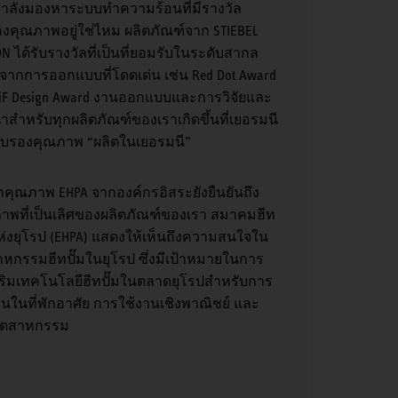
ำลังมองหาระบบทำความร้อนที่มีรางวัล
องคุณภาพอยู่ใช่ไหม ผลิตภัณฑ์จาก STIEBEL
ON ได้รับรางวัลที่เป็นที่ยอมรับในระดับสากล
องจากการออกแบบที่โดดเด่น เช่น Red Dot Award
iF Design Award งานออกแบบและการวิจัยและ
าสำหรับทุกผลิตภัณฑ์ของเราเกิดขึ้นที่เยอรมนี
อรับรองคุณภาพ “ผลิตในเยอรมนี”
คุณภาพ EHPA จากองค์กรอิสระยังยืนยันถึง
าพที่เป็นเลิศของผลิตภัณฑ์ของเรา สมาคมฮีท
แห่งยุโรป (EHPA) แสดงให้เห็นถึงความสนใจใน
าหกรรมฮีทปั๊มในยุโรป ซึ่งมีเป้าหมายในการ
สริมเทคโนโลยีฮีทปั๊มในตลาดยุโรปสำหรับการ
านในที่พักอาศัย การใช้งานเชิงพาณิชย์ และ
อุตสาหกรรม