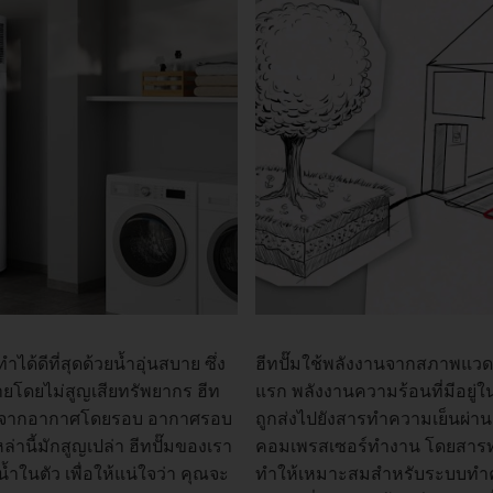
้ดีที่สุดด้วยน้ำอุ่นสบาย ซึ่ง
ฮีทปั๊มใช้พลังงานจากสภาพแวด
ยโดยไม่สูญเสียทรัพยากร ฮีท
แรก พลังงานความร้อนที่มีอย
หญ่มาจากอากาศโดยรอบ อากาศรอบ
ถูกส่งไปยังสารทำความเย็นผ่านเ
านี้มักสูญเปล่า ฮีทปั๊มของเรา
คอมเพรสเซอร์ทำงาน โดยสารทำค
ำในตัว เพื่อให้แน่ใจว่า คุณจะ
ทำให้เหมาะสมสำหรับระบบทำคว