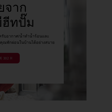
ยจาก
ฮีทปั๊ม
ำหรับอากาศ/น้ำทำน้ำร้อนและ
ห้คุณพักผ่อนในบ้านได้อย่างสบาย
K 302 H