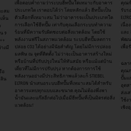
เพื่อตอบคำถามว่าระบบฮีทปั๊มใดเหมาะกับอาคาร
คุณก
ประเภทใด เราตอบได้ว่า โดยหลักแล้ว ฮีทปั๊มเป็น
รับร
าะสม
ตัวเลือกที่เหมาะสม ไม่ว่าอาคารจะเป็นประเภทใด
ELTR
เห็น
การเลือกใช้ฮีทปั๊ม เท่ากับคุณเลือกระบบทำความ
เนื่
ำ
ร้อนที่มีความรับผิดชอบต่อสิ่งแวดล้อม โดยใช้
และ 
น 9
พลังงานฟรีในสภาพแวดล้อม ระบบฮีทปั๊มลดการ
พัฒน
A++
ปล่อย CO2 ได้อย่างมีนัยสำคัญ โดยไม่มีการปล่อย
เพื่
่างมี
มลพิษ ณ จุดที่ติดตั้ง ไม่ว่าจะเป็นอาคารสร้างใหม่
หรือบ้านที่ปรับปรุงใหม่ให้ทันสมัย หรือแม้แต่บ้าน
ฉลาก
เดี่ยวที่ไม่มีการปรับปรุง หากต้องการการใช้
คุณภ
รือ
พลังงานอย่างมีประสิทธิภาพแล้วละก็ STIEBEL
ปั๊ม
พลิน
ELTRON นำเสนอระบบฮีทปั๊มที่เหมาะสมได้สำหรับ
อุตส
อาคารแทบทุกแบบและขนาด คุณไม่ต้องพึ่งพา
ส่งเ
น้ำมันและแก๊สอีกต่อไปเมื่อมีฮีทปั๊มที่เป็นมิตรต่อสิ่ง
ใช้ง
แวดล้อม!
เชิง