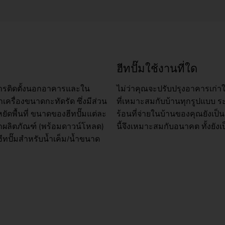
ฮีทปั๊มใช้งานที่ใด
งการติดตั้งนอกอาคารและใน
ไม่ว่าคุณจะปรับปรุงอาคารเก่าใ
กเครื่องขนาดกะทัดรัด ซึ่งมีส่วน
ที่เหมาะสมกับบ้านทุกรูปแบบ ร
ัดพื้นที่ ขนาดของฮีทปั๊มแต่ละ
ร้อนที่จ่ายในบ้านของคุณยังเป็
กผลิตภัณฑ์ (พร้อมดาวน์โหลด)
นี้จึงเหมาะสมกับอนาคต ทั้งยังเป
 ฮีทปั๊มสำหรับน้ำเค็ม/น้ำขนาด