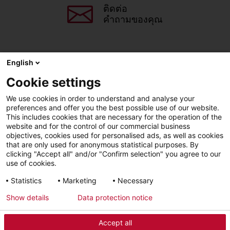
ติดต่อ
คำถามของคุณ
English
แชร์หน้านี้
Cookie settings
We use cookies in order to understand and analyse your
Facebook
X
LinkedIn
Line
preferences and offer you the best possible use of our website.
This includes cookies that are necessary for the operation of the
website and for the control of our commercial business
objectives, cookies used for personalised ads, as well as cookies
LinkedIn
Facebook
YouTube
that are only used for anonymous statistical purposes. By
clicking "Accept all" and/or "Confirm selection" you agree to our
use of cookies.
Line
Statistics
Marketing
Necessary
Show details
Data protection notice
การเข้าถึง วิธีใช้
สิทธิส่วนบุคคล
Accept all