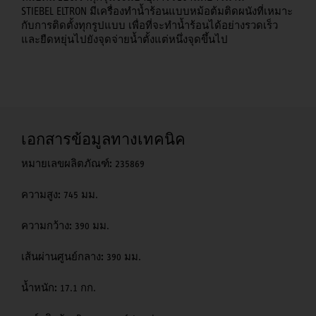
STIEBEL ELTRON มีเครื่องทำน้ำร้อนแบบหม้อต้มติดผนังที่เหมาะ
กับการติดตั้งทุกรูปแบบ เพื่อที่จะทำน้ำร้อนได้อย่างรวดเร็ว
และยืดหยุ่นไปยังจุดจ่ายน้ำตั้งแต่หนึ่งจุดขึ้นไป
เอกสารข้อมูลทางเทคนิค
หมายเลขผลิตภัณฑ์:
235869
ความสูง:
745 มม.
ความกว้าง:
390 มม.
เส้นผ่านศูนย์กลาง:
390 มม.
น้ำหนัก:
17.1 กก.