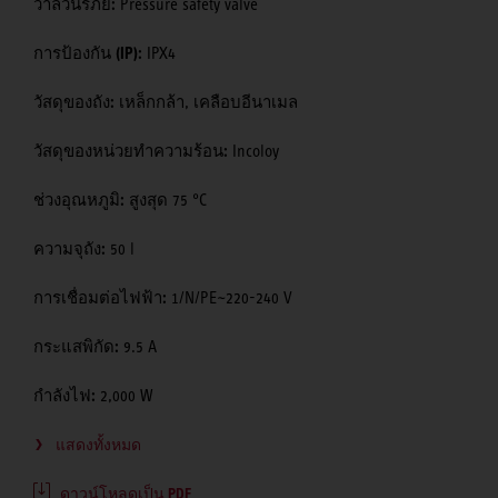
วาล์วนิรภัย:
Pressure safety valve
การป้องกัน (IP):
IPX4
วัสดุของถัง:
เหล็กกล้า, เคลือบอีนาเมล
วัสดุของหน่วยทำความร้อน:
Incoloy
ช่วงอุณหภูมิ:
สูงสุด 75 °C
ความจุถัง:
50 l
การเชื่อมต่อไฟฟ้า:
1/N/PE~220-240 V
กระแสพิกัด:
9.5 A
กำลังไฟ:
2,000 W
แสดงทั้งหมด
ดาวน์โหลดเป็น PDF