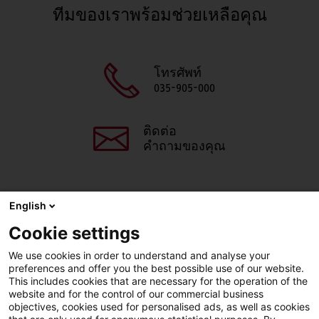
ทีมของเราพร้อมช่วยเหลือคุณ
โทรศัพท์
035-905-000
ติดต่อ
คำถามของคุณ
English
แชร์หน้านี้
Cookie settings
Facebook
X
LinkedIn
Line
We use cookies in order to understand and analyse your
preferences and offer you the best possible use of our website.
This includes cookies that are necessary for the operation of the
website and for the control of our commercial business
objectives, cookies used for personalised ads, as well as cookies
LinkedIn
Facebook
YouTube