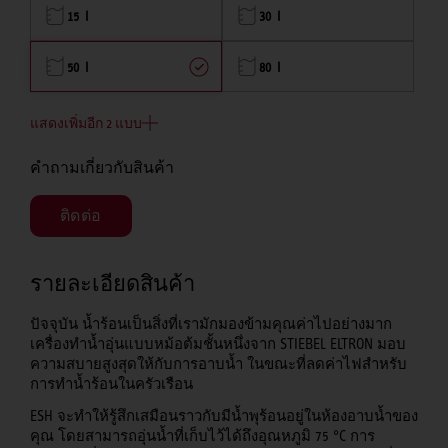
15 l
30 l
50 l
80 l
แสดงเพิ่มอีก 2 แบบ
คำถามเกี่ยวกับสินค้า
ติดต่อ
รายละเอียดสินค้า
ปัจจุบัน น้ำร้อนเป็นสิ่งที่เรามักมองข้ามคุณค่าไปอย่างมาก
เครื่องทำน้ำอุ่นแบบหม้อต้มชั้นหนึ่งจาก STIEBEL ELTRON มอบ
ความสบายสูงสุดให้กับการอาบน้ำ ในขณะที่ลดค่าไฟสำหรับ
การทำน้ำร้อนในครัวเรือน
ESH จะทำให้รู้สึกเสมือนราวกับมีน้ำพุร้อนอยู่ในห้องอาบน้ำของ
คุณ โดยสามารถอุ่นน้ำที่เก็บไว้ได้ถึงอุณหภูมิ 75 °C การ