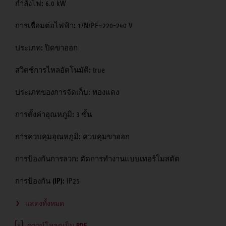
กำลังไฟ:
6.0 kW
การเชื่อมต่อไฟฟ้า:
1/N/PE~220-240 V
ประเภท:
ปิดขาออก
สวิตช์การไหลอัตโนมัติ:
true
ประเภทของการจัดเก็บ:
ทองแดง
การตั้งค่าอุณหภูมิ:
3 ขั้น
การควบคุมอุณหภูมิ:
ควบคุมขาออก
การป้องกันการลวก:
ตัดการทำงานแบบเทอร์โมสตัต
การป้องกัน (IP):
IP25
แสดงทั้งหมด
ดาวน์โหลดเป็น PDF