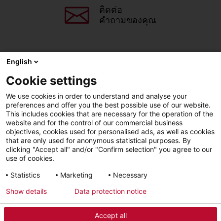
ติดต่อ
คำถามของคุณ
English
แชร์หน้านี้
Cookie settings
We use cookies in order to understand and analyse your
Facebook
X
LinkedIn
Line
preferences and offer you the best possible use of our website.
This includes cookies that are necessary for the operation of the
website and for the control of our commercial business
objectives, cookies used for personalised ads, as well as cookies
LinkedIn
Facebook
YouTube
that are only used for anonymous statistical purposes. By
clicking "Accept all" and/or "Confirm selection" you agree to our
use of cookies.
Line
Statistics
Marketing
Necessary
Show details
Data protection notice
การเข้าถึง วิธีใช้
สิทธิส่วนบุคคล
Accept all