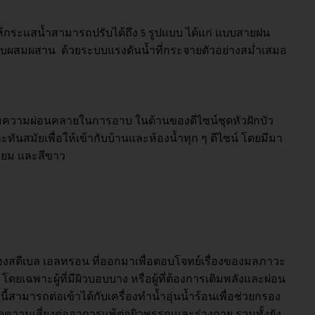
ให้กระแสน้ำสามารถปรับได้ถึง 5 รูปแบบ ได้แก่ แบบสายฝน
ผสมผสาน ด้วยระบบแรงดันน้ำที่กระจายตัวอย่างสม่ำเสมอ
ิ่มความผ่อนคลายในการอาบ ในด้านของดีไซน์ชุดหัวฝักบัว
ันสมัยเพื่อให้เข้ากับบ้านและห้องน้ำทุก ๆ ดีไซน์ โดยมีมา
เมียม และสีขาว
องสตีเบล เอลทรอน ที่ออกมาเพื่อตอบโจทย์เรื่องของมลภาวะ
ดยเฉพาะผู้ที่มีผิวบอบบาง หรือผู้ที่ต้องการเติมพลังและผ่อน
้สามารถต่อเข้าได้กับเครื่องทำน้ำอุ่นน้ำร้อนเพื่อช่วยกรอง
ดความเสี่ยงต่ออาการแพ้ต่อผิวพรรณและร่างกาย รวมทั้งยัง