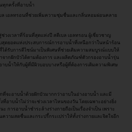
ทุกครั้งที่อาบน้ำ
ีเบล เอลทรอนที่ช่วยเพิ่มความชุ่มชื่นและกลิ่นหอมผ่อนคลาย
่วงเวลาที่ร้อนที่สุดแห่งปี สตีเบล เอลทรอน ผู้เชี่ยวชาญ
มอบสุดยอดแห่งประสบการณ์การอาบน้ำที่เหนือกว่าในหน้าร้อน
) ที่ได้รับการดีไซน์มาเป็นพิเศษที่ช่วยเติมความสมบูรณ์แบบให้
น้ำจากฝักบัวได้ตามต้องการ และผลิตภัณฑ์ตัวกรองอาบน้ำรุ่น
อาบน้ำให้กับผู้ที่มีผิวบอบบางหรือผู้ที่ต้องการเติมความพิเศษ
ที่จะอาบน้ำด้วยฝักบัวมากกว่าอาบในอ่างอาบน้ำ และมี
รั้งที่อาบน้ำไม่ว่าจะช่วงเวลาไหนของวัน โดยเฉพาะอย่างยิ่ง
นะ การอาบน้ำชำระล้างร่างกายถือเป็นเรื่องจำเป็น เพราะ
นความสดชื่นและกระปรี้กระเปร่าให้ทั้งร่างกายและจิตใจอีก