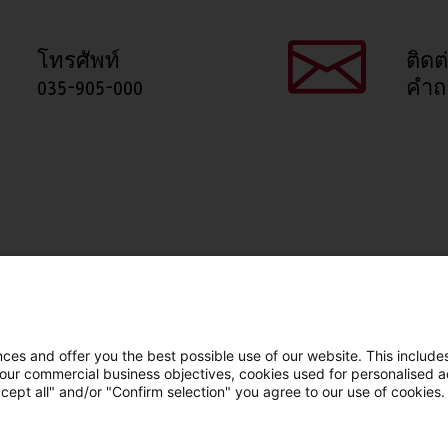
โทรศัพท์
ติดต
035-905-000
คำถ
แชร์หน้านี้
Facebook
X
LinkedIn
Line
es and offer you the best possible use of our website. This includes
 our commercial business objectives, cookies used for personalised ad
cept all" and/or "Confirm selection" you agree to our use of cookies.