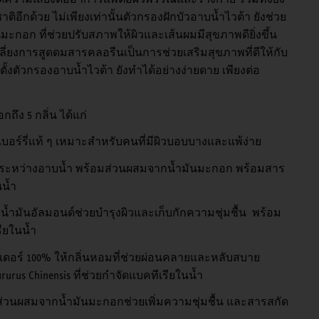
อีกด้วย ไม่เพียงเท่านั้นตัวกรองฝักบัวอาบน้ำไวต้า ยังช่วย
ะกอก ที่ช่วยปรับสภาพให้ผิวและเส้นผมมีสุขภาพดียิ่งขึ้น
่ยงการสูดดมสารคลอรีนเป็นการช่วยเสริมสุขภาพที่ดีให้กับ
งตัวกรองอาบน้ำไวต้า ยังทำได้อย่างง่ายดาย เพียงต่อ
ถึง 5 กลิ่น ได้แก่
บอร์รี่แท้ ๆ เหมาะสำหรับคนที่มีผิวบอบบางและแพ้ง่าย
ยระหว่างอาบน้ำ พร้อมส่วนผสมจากน้ำมันมะกอก พร้อมสาร
นน้ำ
้ำมันอัลมอนด์ช่วยบำรุงผิวและเก็บกักความชุ่มชื้น พร้อม
รียในน้ำ
อร์ 100% ให้กลิ่นหอมที่ช่วยผ่อนคลายและหลับสบาย
us Chinensis ที่ช่วยกำจัดแบคทีเรียในน้ำ
ส่วนผสมจากน้ำมันมะกอกช่วยเพิ่มความชุ่มชื้น และสารสกัด