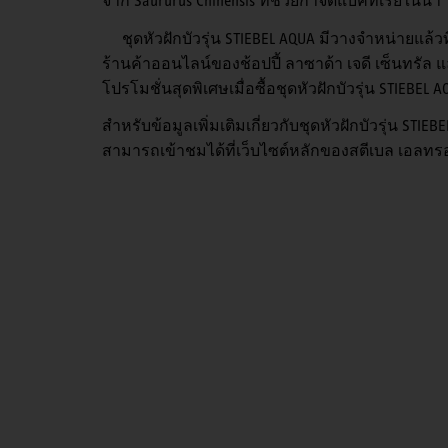
จาก Saururus Chinensis ที่ช่วยกำจัดแบคทีเรียในน้ำ
ชุดหัวฝักบัวรุ่น STIEBEL AQUA มีวางจำหน่ายแล้ว
ร้านค้าออนไลน์ของช้อปปี้ ลาซาด้า เจดี เซ็นทรัล แ
โปรโมชั่นสุดพิเศษเมื่อซื้อชุดหัวฝักบัวรุ่น STIEBE
สำหรับข้อมูลเพิ่มเติมเกี่ยวกับชุดหัวฝักบัวรุ่น ST
สามารถเข้าชมได้ที่เว็บไซต์หลักของสตีเบล เอลทรอน ห