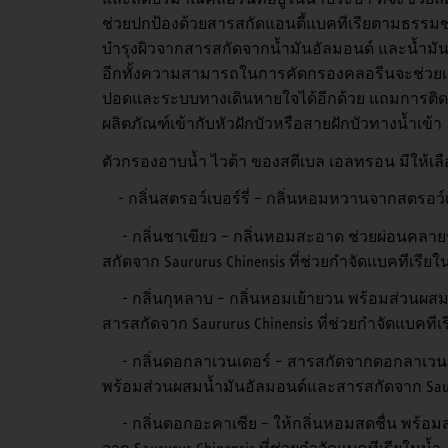
ช่วยปกป้องด้วยสารสกัดแอนตี้แบคทีเรียตามธรรมชาติ
บำรุงผิวจากสารสกัดจากน้ำมันอัลมอนด์ และน้ำมันม
อีกทั้งความสามารถในการคัดกรองคลอรีนจะช่วยเลี
ปอดและระบบทางเดินหายใจได้อีกด้วย แถมการติดตั้
ผลิตภัณฑ์เข้ากับหัวฝักบัวหรือสายฝักบัวทางน้ำเข้า
ตัวกรองอาบน้ำ ไวต้า ของสตีเบล เอลทรอน มีให้เลือก
- กลิ่นสตรอว์เบอร์รี่ – กลิ่นหอมหวานจากสตรอว์เ
- กลิ่นชาเขียว – กลิ่นหอมสะอาด ช่วยผ่อนคลา
สกัดจาก Saururus Chinensis ที่ช่วยกำจัดแบคทีเรียใ
- กลิ่นกุหลาบ – กลิ่นหอมเย้ายวน พร้อมส่วนผสมน
สารสกัดจาก Saururus Chinensis ที่ช่วยกำจัดแบคทีเ
- กลิ่นดอกลาเวนเดอร์ – สารสกัดจากดอกลาเวนเด
พร้อมส่วนผสมน้ำมันอัลมอนด์และสารสกัดจาก Saurur
- กลิ่นดอกอะคาเซีย – ให้กลิ่นหอมสดชื่น พร้อม