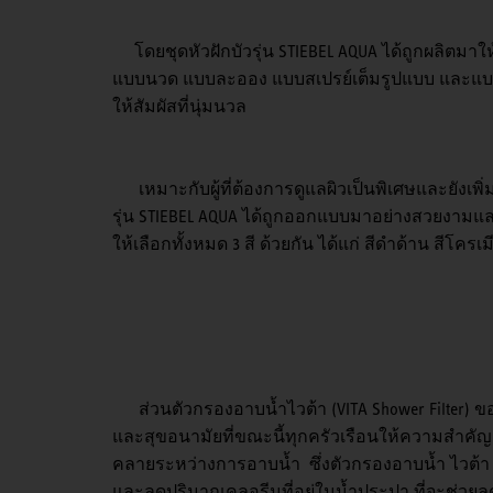
โดยชุดหัวฝักบัวรุ่น STIEBEL AQUA ได้ถูกผลิตมา
แบบนวด แบบละออง แบบสเปรย์เต็มรูปแบบ และแบบ
ให้สัมผัสที่นุ่มนวล
เหมาะกับผู้ที่ต้องการดูแลผิวเป็นพิเศษและยังเพ
รุ่น STIEBEL AQUA ได้ถูกออกแบบมาอย่างสวยงามและท
ให้เลือกทั้งหมด 3 สี ด้วยกัน ได้แก่ สีดำด้าน สีโคร
ส่วนตัวกรองอาบน้ำไวต้า (VITA Shower Filter) ข
และสุขอนามัยที่ขณะนี้ทุกครัวเรือนให้ความสำคัญ โ
คลายระหว่างการอาบน้ำ ซึ่งตัวกรองอาบน้ำ ไวต้า นี
และลดปริมาณคลอรีนที่อยู่ในน้ำประปา ที่จะช่วยล