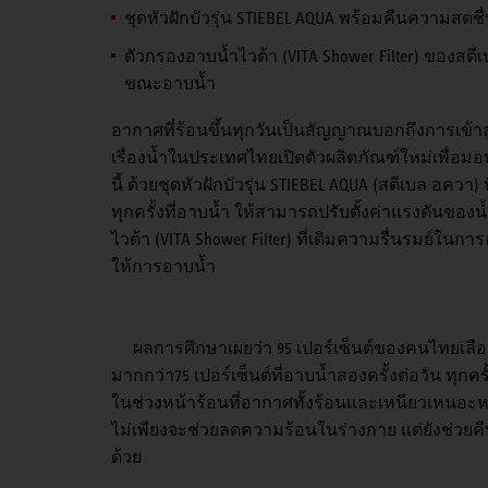
ชุดหัวฝักบัวรุ่น STIEBEL AQUA พร้อมคืนความสดชื่น
ตัวกรองอาบน้ำไวต้า (VITA Shower Filter) ของสต
ขณะอาบน้ำ
อากาศที่ร้อนขึ้นทุกวันเป็นสัญญาณบอกถึงการเข้าสู่ช
เรื่องน้ำในประเทศไทยเปิดตัวผลิตภัณฑ์ใหม่เพื่อ
นี้ ด้วยชุดหัวฝักบัวรุ่น STIEBEL AQUA (สตีเบล อควา
ทุกครั้งที่อาบน้ำ ให้สามารถปรับตั้งค่าแรงดันของ
ไวต้า (VITA Shower Filter) ที่เติมความรื่นรมย์ในการ
ให้การอาบน้ำ
ผลการศึกษาเผยว่า 95 เปอร์เซ็นต์ของคนไทยเลือก
มากกว่า75 เปอร์เซ็นต์ที่อาบน้ำสองครั้งต่อวัน ทุกค
ในช่วงหน้าร้อนที่อากาศทั้งร้อนและเหนียวเหนอะห
ไม่เพียงจะช่วยลดความร้อนในร่างกาย แต่ยังช่วยคื
ด้วย