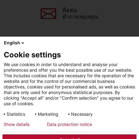
ติดต่อ
คำถามของคุณ
English
แชร์หน้านี้
Cookie settings
We use cookies in order to understand and analyse your
Facebook
X
LinkedIn
Line
preferences and offer you the best possible use of our website.
This includes cookies that are necessary for the operation of the
website and for the control of our commercial business
objectives, cookies used for personalised ads, as well as cookies
LinkedIn
Facebook
YouTube
that are only used for anonymous statistical purposes. By
clicking "Accept all" and/or "Confirm selection" you agree to our
use of cookies.
Line
Statistics
Marketing
Necessary
Show details
Data protection notice
การเข้าถึง วิธีใช้
สิทธิส่วนบุคคล