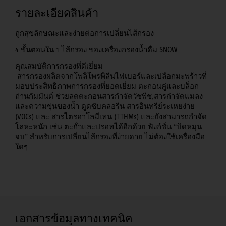
รายละเอียดสินค้า
ถูกสุขลักษณะและง่ายต่อการเปลี่ยนไส้กรอง
4 ขั้นตอนใน 1 ไส้กรอง ของเครื่องกรองน้ำดื่ม SNOW
คุณสมบัติการกรองที่ดีเยี่ยม
สารกรองผลิตจากโพลิโพรพิลีนไฟเบอร์และเปลือกมะพร้าวที่
มอบประสิทธิภาพการกรองที่ยอดเยี่ยม ตะกอนคู่และบล็อก
ถ่านกัมมันต์ ช่วยลดตะกอนสารกําจัดวัชพืช,สารกําจัดแมลง
และความขุ่นของน้ำ ดูดซับคลอรีน สารอินทรีย์ระเหยง่าย
(VOCs) และ สารไตรฮาโลมีเทน (TTHMs) และยังสามารถกําจัด
โลหะหนัก เช่น ตะกั่วและปรอทได้อีกด้วย ฟังก์ชั่น “บิดหมุน
จบ” สำหรับการเปลี่ยนไส้กรองที่ง่ายดาย ไม่ต้องใช้เครื่องมือ
ใดๆ
เอกสารข้อมูลทางเทคนิค