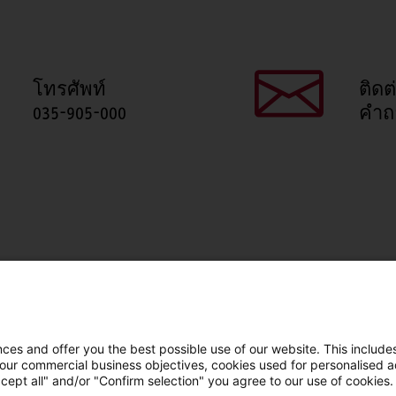
โทรศัพท์
ติดต
035-905-000
คำถ
แชร์หน้านี้
Facebook
X
LinkedIn
Line
es and offer you the best possible use of our website. This includes
 our commercial business objectives, cookies used for personalised ad
cept all" and/or "Confirm selection" you agree to our use of cookies.