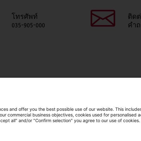
โทรศัพท์
ติดต
035-905-000
คำถ
แชร์หน้านี้
Facebook
X
LinkedIn
Line
es and offer you the best possible use of our website. This includes
 our commercial business objectives, cookies used for personalised ad
cept all" and/or "Confirm selection" you agree to our use of cookies.
LinkedIn
Facebook
YouTube
Line