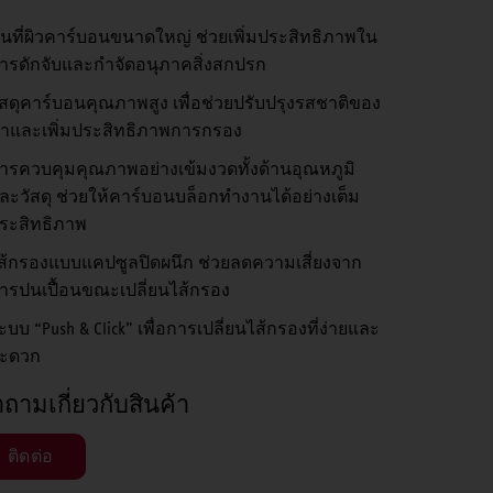
ื้นที่ผิวคาร์บอนขนาดใหญ่ ช่วยเพิ่มประสิทธิภาพใน
ารดักจับและกำจัดอนุภาคสิ่งสกปรก
ัสดุคาร์บอนคุณภาพสูง เพื่อช่วยปรับปรุงรสชาติของ
้ำและเพิ่มประสิทธิภาพการกรอง
ารควบคุมคุณภาพอย่างเข้มงวดทั้งด้านอุณหภูมิ
ละวัสดุ ช่วยให้คาร์บอนบล็อกทำงานได้อย่างเต็ม
ระสิทธิภาพ
ส้กรองแบบแคปซูลปิดผนึก ช่วยลดความเสี่ยงจาก
ารปนเปื้อนขณะเปลี่ยนไส้กรอง
ะบบ “Push & Click” เพื่อการเปลี่ยนไส้กรองที่ง่ายและ
ะดวก
ถามเกี่ยวกับสินค้า
ติดต่อ