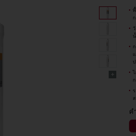
พ
ก
ว
น
ก
แ
ป
ไ
ก
ร
ส
คำ